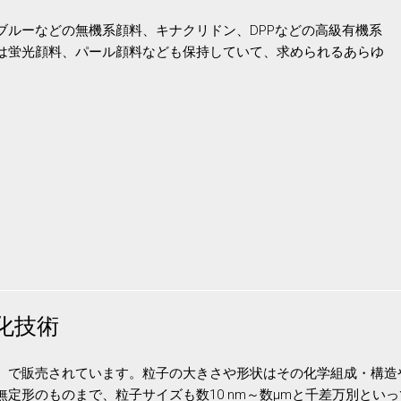
ブルーなどの無機系顔料、キナクリドン、DPPなどの高級有機系
は蛍光顔料、パール顔料なども保持していて、求められるあらゆ
化技術
）で販売されています。粒子の大きさや形状はその化学組成・構造
定形のものまで、粒子サイズも数10 nm～数μmと千差万別とい