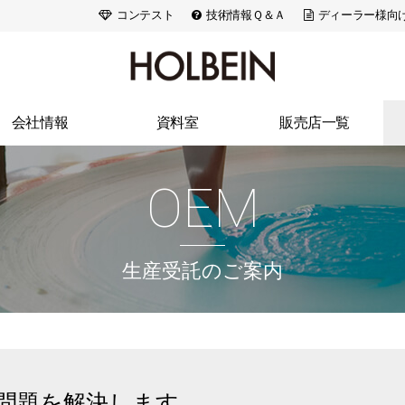
コンテスト
技術情報Ｑ＆Ａ
ディーラー様向
会社情報
資料室
販売店一覧
ランドストーリー
出版活動
北海道・東北
OEM
会社概要
広告・メディア
関東
アクセス
画家たちの美術史
信州・北陸・東海
アートスペース
色材の解剖学
近畿
生産受託のご案内
採用情報
ACRYLART別冊
中国・四国
ACRYLART
九州・沖縄
問題を解決します