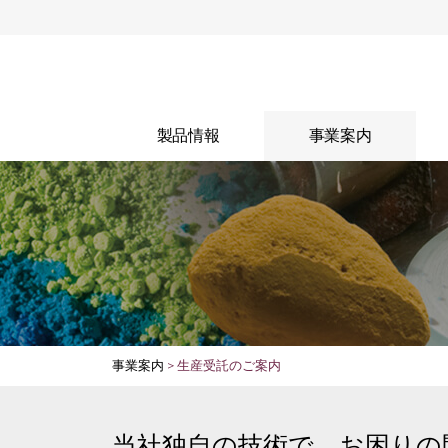
製品情報
事業案内
製品情報
生産受託
ブ
WEBカタログ
試験受託
事業案内
> 生産受託のご案内
当社独自の技術で、お困りの