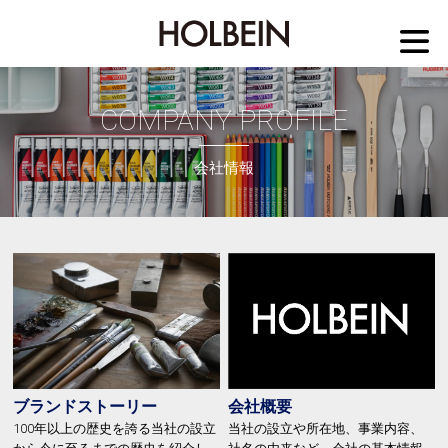
M
COMPANY PROFILE
会社情報
ブランドストーリー
会社概要
100年以上の歴史を誇る当社の設立
当社の設立や所在地、事業内容、