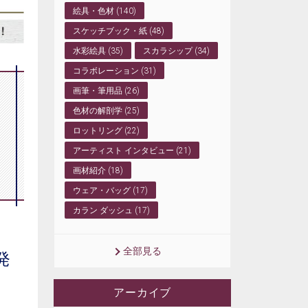
絵具・色材 (140)
スケッチブック・紙 (48)
水彩絵具 (35)
スカラシップ (34)
コラボレーション (31)
画筆・筆用品 (26)
色材の解剖学 (25)
ロットリング (22)
アーティスト インタビュー (21)
画材紹介 (18)
ウェア・バッグ (17)
カラン ダッシュ (17)
全部見る
発
アーカイブ