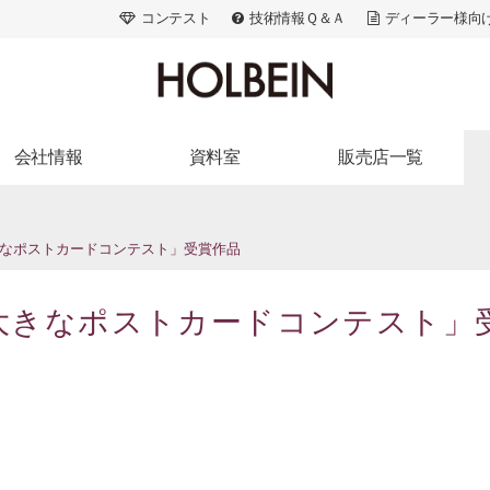
コンテスト
技術情報Ｑ＆Ａ
ディーラー様向
会社情報
資料室
販売店一覧
ランドストーリー
出版活動
北海道・東北
会社概要
広告・メディア
関東
大きなポストカードコンテスト」受賞作品
アクセス
画家たちの美術史
信州・北陸・東海
アートスペース
色材の解剖学
近畿
 大きなポストカードコンテスト」
採用情報
ACRYLART別冊
中国・四国
ACRYLART
九州・沖縄