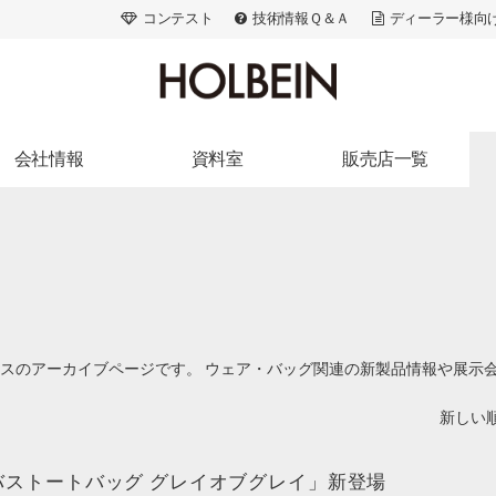
コンテスト
技術情報Ｑ＆Ａ
ディーラー様向
会社情報
資料室
販売店一覧
ランドストーリー
出版活動
北海道・東北
会社概要
広告・メディア
関東
アクセス
画家たちの美術史
信州・北陸・東海
アートスペース
色材の解剖学
近畿
採用情報
ACRYLART別冊
中国・四国
スのアーカイブページです。 ウェア・バッグ関連の新製品情報や展示
ACRYLART
九州・沖縄
新しい順
バストートバッグ グレイオブグレイ」新登場