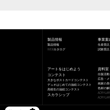
製品情報
事業案
製品情報
生産受託
WEBカタログ
試験受託
アートをはじめよう
資料室
出版活動
コンテスト
広告・メ
大きなポストカードコンテスト
画家の美
デュオはじめての油絵コンテスト
色材の解
高校生の油絵コンテスト
ACRYLA
スカラシップ
ACRYLAR