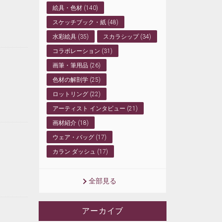
絵具・色材 (140)
スケッチブック・紙 (48)
水彩絵具 (35)
スカラシップ (34)
コラボレーション (31)
画筆・筆用品 (26)
色材の解剖学 (25)
ロットリング (22)
アーティスト インタビュー (21)
画材紹介 (18)
ウェア・バッグ (17)
カラン ダッシュ (17)
全部見る
アーカイブ