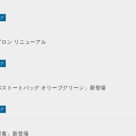
グ
プロン リニューアル
グ
バストートバッグ オリーブグリーン」新登場
グ
習着」新登場