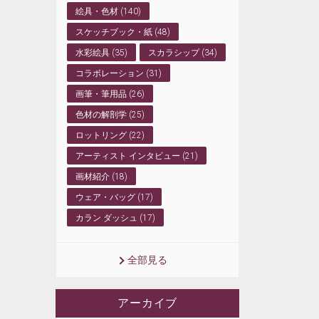
絵具・色材 (140)
スケッチブック・紙 (48)
水彩絵具 (35)
スカラシップ (34)
コラボレーション (31)
画筆・筆用品 (26)
色材の解剖学 (25)
ロットリング (22)
アーティスト インタビュー (21)
画材紹介 (18)
ウェア・バッグ (17)
カラン ダッシュ (17)
全部見る
アーカイブ