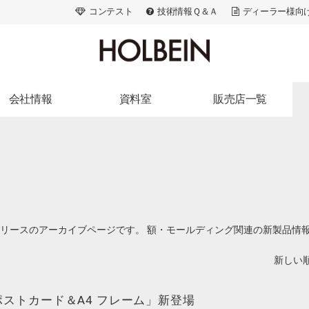
コンテスト
技術情報Ｑ＆Ａ
ディーラー様向
会社情報
資料室
販売店一覧
ランドストーリー
出版活動
北海道・東北
会社概要
広告・メディア
関東
アクセス
画家たちの美術史
信州・北陸・東海
アートスペース
色材の解剖学
近畿
採用情報
ACRYLART別冊
中国・四国
リースのアーカイブページです。 額・モールディング関連の新製品情
ACRYLART
九州・沖縄
新しい順
ストカード＆A4 フレーム」新登場