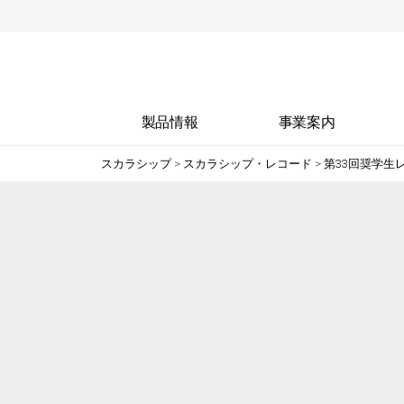
製品情報
事業案内
スカラシップ
>
スカラシップ・レコード
>
第33回奨学生
製品情報
生産受託
ブ
WEBカタログ
試験受託