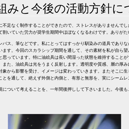
組みと今後の活動方針に
に不足なく制作することができたので、ストレスがありませんでし
て割いていた労力が奨学生期間中ほぼなくなるわけです。ありがた
ンバス、筆などです。私にとってはすっかり馴染みの道具でありな
います。今回のスカラシップ期間を通して、その素材を私が自ら望
と思っています。特に油絵具は長い間湿った状態を維持することが
。また、油絵具は光をうまく反射します。透明度や質感、層の厚み
対象から影響を受け、イメージは変わっていきます。またそこに生
ことを通して、絶えず外側と内側と、有形と無形を、実にシームレ
現について考えることを、一年間後押しして下さいました。今後も