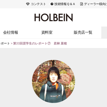
コンテスト
技術情報Ｑ＆Ａ
ディーラー様向
会社情報
資料室
販売店一覧
レポート
> 第33回奨学生のレポート⑦ 若林 菜穂
ランドストーリー
出版活動
北海道・東北
会社概要
広告・メディア
関東
アクセス
画家たちの美術史
信州・北陸・東海
アートスペース
色材の解剖学
近畿
採用情報
ACRYLART別冊
中国・四国
ACRYLART
九州・沖縄