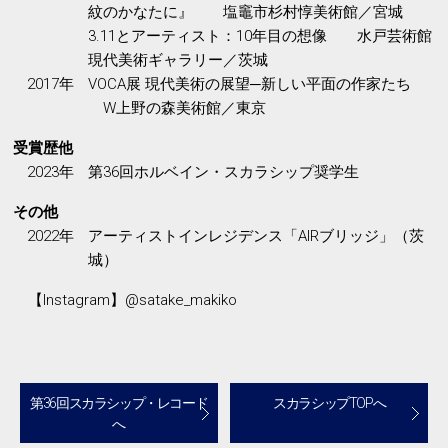
紋のかなたに』 塩竈市杉村惇美術館／宮城
3.11とアーティスト：10年目の想像 水戸芸術館
現代美術ギャラリー／茨城
2017年
VOCA展 現代美術の展望─新しい平面の作家たち
W上野の森美術館／東京
受賞歴他
2023年
第36回ホルベイン・スカラシップ奨学生
その他
2022年
アーティストインレジデンス「AIRブリッジ」（茨
城）
【Instagram】@satake_makiko
第36回スカラシップ・レコード
スカラシップTOPへ
へ