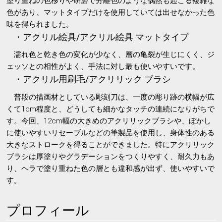
塗り重ねの色移りや研磨で分離色のような偶然も起こる複雑な
色があり、マットタイプだけを使用していては出せなかった色
味を得られました。
・アクリル絵具/アクリル絵具 マットタイプ
濡れ色と乾き色の変化が少なく、層の亀裂が生じにくく、ジ
ェッソとの相性がよく、手法に対し最も使いやすいです。
・アクリル用刷毛/アクリリック ブラシ
普段の描画材としている彫刻刀は、一度の彫り跡の横幅が広
くて1cm程度と、どうしても細かなタッチの連続になりがちで
す。今回、12cm幅の大きめのアクリリックブラシや、ぼかし
に使いやすいリセーブルなどの筆製品を使用し、身体性のある
大きなストロークを得ることができました。特にアクリリック
ブラシは厚塗りやグラデーションをつくりやすく、耐久力もあ
り、ヘラで塗り重ねた色の層とも違和感が出ず、使いやすいで
す。
プロフィール