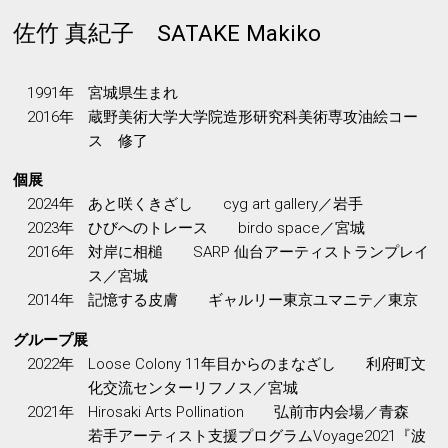
佐竹 真紀子 SATAKE Makiko
1991年
宮城県生まれ
2016年
蔵野美術大学大学院造形研究科美術専攻油絵コー
ス 修了
個展
2024年
あと咲くきざし cyg art gallery／岩手
2023年
ひびへのトレース birdo space／宮城
2016年
対岸に相槌 SARP 仙台アーティストランプレイ
ス／宮城
2014年
記憶する皮膚 ギャルリー東京ユマニテ／東京
グループ展
2022年
Loose Colony 11年目からのまなざし 利府町文
化交流センターリフノス／宮城
2021年
Hirosaki Arts Pollination 弘前市内会場／青森
若手アーティスト支援プログラムVoyage2021『波