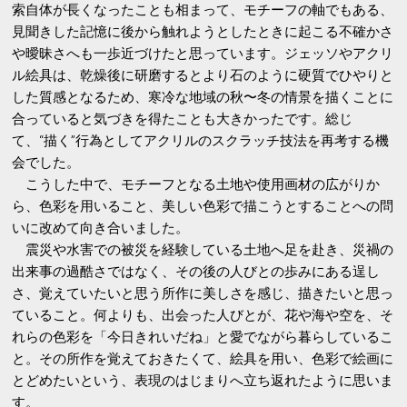
索自体が長くなったことも相まって、モチーフの軸でもある、
見聞きした記憶に後から触れようとしたときに起こる不確かさ
や曖昧さへも一歩近づけたと思っています。ジェッソやアクリ
ル絵具は、乾燥後に研磨するとより石のように硬質でひやりと
した質感となるため、寒冷な地域の秋〜冬の情景を描くことに
合っていると気づきを得たことも大きかったです。総じ
て、“描く”行為としてアクリルのスクラッチ技法を再考する機
会でした。
こうした中で、モチーフとなる土地や使用画材の広がりか
ら、色彩を用いること、美しい色彩で描こうとすることへの問
いに改めて向き合いました。
震災や水害での被災を経験している土地へ足を赴き、災禍の
出来事の過酷さではなく、その後の人びとの歩みにある逞し
さ、覚えていたいと思う所作に美しさを感じ、描きたいと思っ
ていること。何よりも、出会った人びとが、花や海や空を、そ
れらの色彩を「今日きれいだね」と愛でながら暮らしているこ
と。その所作を覚えておきたくて、絵具を用い、色彩で絵画に
とどめたいという、表現のはじまりへ立ち返れたように思いま
す。