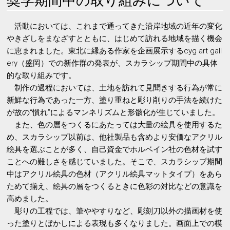
奨学期間中の取り組みについて
活動においては、これまで通ってきた沿岸地域の近年の変化
やきざしをまなざすとともに、はじめて訪れる地域を描く機会
に恵まれました。東北に縁ある作家を企画展示するcyg art gall
ery（盛岡）での新作群の発表が、スカラシップ期間中の具体
的な取り組みです。
制作の過程においては、土地を訪れて見聞きする行為が常に
新鮮な行為であった一方、塗り重ねと彫り削りの手法を続けた
が故の“慣れ”によるマンネリズムと形骸化が生じていました。
また、色の層をつくるにあたっては大量の絵具を使用するた
め、スカラシップ以前は、他社製品も含めより安価なアクリル
絵具を選ぶことが多く、自己資金でホルベイン社の色材を試す
ことへの難しさを感じていました。そこで、スカラシップ期間
中はアクリル絵具の色材（アクリル絵具マットタイプ）をあら
ためて揃え、絵具の層をつくるときに色彩の対比などの意識を
高めました。
彫りの工程では、筆ややすりなど、彫刻刀以外の描画材を使
った塗りとぼかしによる表現も多くなりました。画面上での模