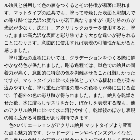
ル絵具と併用して色の層をつくるとその特徴が顕著に現れま
す。マットタイプの絵具でも、塗って乾燥した表面と彫刻刀で
の彫り跡では光沢の度合いが若干異なりますが（彫り跡の方が
光沢が少なく、沈む）、アクリリックカラーを使用すると、塗
ったままの高光沢な表面と彫り跡でより大きな違いが得られる
ことになります。意図的に使用すれば表現の可能性が広がると
感じました。
塗り重ねの過程においては、グラデーションをつくる際に鮮
やかな発色が保たれました。彫る過程では、単色での絵具の固
着力が高く、意図的に特定の色を剥離させることは難しかった
ですが、マットタイプに比べ支持体としている板材に色が染み
込みやすい点、塗り重ねた前後の層への色移りが稀に生じる点
で、予想外の色の彫り跡が得られました。また、絵具を乾燥さ
せた後、水に濡らしヤスリをかけ、ぼかしを表現する際も、他
のアクリル絵具に比べて水に溶けやすく、乾燥後のぼかし表現
の幅も広がる可能性があり期待できます。
色のバリエーションがアクリル絵具 マットタイプより豊富
な点も魅力的です。シャドーグリーンやペインズグレイなど、