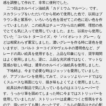
感を調整して作れて、非常に便利でした。
二つ目はホルベイン油絵具「カドミウム マルーン」です。
スカラシップをいただいてから初めて使用した色で、以前はブ
ラウン系と紫系や、いろいろな色を混ぜてこの色に近い色を作
っていましたが、この絵具はチューブから出た瞬間、理想の色
でとても気に入って使用していました。また、以前から使用し
ていた「コバルト ターコイズ」や「バイオレット グレー」な
どは相変わらず重宝しました。濃いグレーを作る時に逆色を使
いますが、コバルト ターコイズやヴェルネの透明色など、グ
レードの高い絵具を使用すると、上品な印象になり、奨学期間
はよく使用しました。逆に、上品な光沢感ではなく、マットな
質感が欲しい時は、通常のホルベイン油絵具を使用しました。
下地材は、今まで必要な時はジェッソを愛用していました
が、アブソルバンを使用してみて、ジェッソよりハードではな
くスムースな画面になり、描き味もよくてよく使用しました。
絵具以外の製品で気に入っているものはエコリムーバーで
す。うっかり筆を固めてしまった時に今まではストリッパーを
使用していましたが、ストリッパーは皮膚につくと怪我をする
ので、扱いがとても難しかったです。こちらの製品はその心配