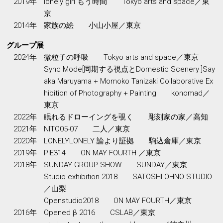
2019年
lonely girl もう時間 Tokyo arts and space／東
京
2014年
家族の絵 小山小屋／東京
グループ展
2024年
微粒子の呼吸 Tokyo arts and space／東京
Sync Mode[同期する視点とDomestic Scenery ]Say
aka Maruyama + Momoko Tanizaki Collaborative Ex
hibition of Photography + Painting konomad／
東京
2022年
眠れるドローイングを覗く 彫刻家の家／高知
2021年
NITO05-07 二人／東京
2020年
LONELYLONELY 論より証拠 駒込倉庫／東京
2019年
PIE314 ON MAY FOURTH ／東京
2018年
SUNDAY GROUP SHOW SUNDAY／東京
Studio exhibition 2018 SATOSHI OHNO STUDIO
／山梨
Openstudio2018 ON MAY FOURTH／東京
2016年
Opened β 2016 CSLAB／東京