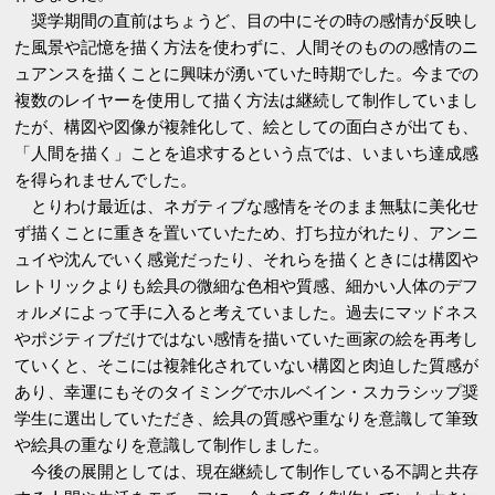
奨学期間の直前はちょうど、目の中にその時の感情が反映し
た風景や記憶を描く方法を使わずに、人間そのものの感情のニ
ュアンスを描くことに興味が湧いていた時期でした。今までの
複数のレイヤーを使用して描く方法は継続して制作していまし
たが、構図や図像が複雑化して、絵としての面白さが出ても、
「人間を描く」ことを追求するという点では、いまいち達成感
を得られませんでした。
とりわけ最近は、ネガティブな感情をそのまま無駄に美化せ
ず描くことに重きを置いていたため、打ち拉がれたり、アンニ
ュイや沈んでいく感覚だったり、それらを描くときには構図や
レトリックよりも絵具の微細な色相や質感、細かい人体のデフ
ォルメによって手に入ると考えていました。過去にマッドネス
やポジティブだけではない感情を描いていた画家の絵を再考し
ていくと、そこには複雑化されていない構図と肉迫した質感が
あり、幸運にもそのタイミングでホルベイン・スカラシップ奨
学生に選出していただき、絵具の質感や重なりを意識して筆致
や絵具の重なりを意識して制作しました。
今後の展開としては、現在継続して制作している不調と共存