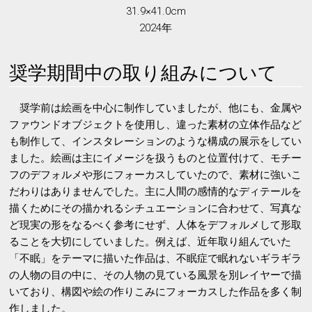
31.9×41.0cm
2024年
奨学期間中の取り組みについて
奨学前は絵画を中心に制作していましたが、他にも、金属や
ファウンドオブジェクトを使用し、違った素材の立体作品など
も制作して、インスタレーションのような構成の展示をしてい
ました。絵画は主にイメージを扱うものと位置付けて、モチー
フのデフォルメや形にフォーカスしていたので、素材に強いこ
だわりはありませんでした。主に人間の感情的なディテールを
描くためにその描かれるシチュエーションに合わせて、写真な
ど現実の形をなるべく参考にせず、人体をデフォルメして形取
ることを大切にしていました。例えば、近年取り組んでいた
「不眠」をテーマに描いた作品は、不眠症で眠れないギラギラ
の人物の目の中に、その人物の見ている風景を別レイヤーで描
いており、構図や絵の作りこみにフォーカスした作品を多く制
作しました。