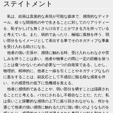
ステイトメント
私は、絵画は直接的な表現が可能な媒体で、感情的なディテ
ール、様々な関係性の中で生きることに対してのリアリティー
を、恥ずかしげも無くさらけ出すことができる力を持っている
と考えている。また、病的であったり、極端に孤独を伴う、弱
い部分をもイメージとして表出する事でそのネガティブな事象
を受け入れる助けになる。
他者の強い主張や、感情に触れる時、受け入れられなさや苦
しみを伴うことは多い。他者や物事との間に一定の距離を保つ
ことは傷つかないための必要な一つの自衛策である。しかし、
物理的、精神的に、他者と一線を引くことやネガティブなもの
に蓋をすることは、副反応として不感症に陥る様な感覚を伴
い、その感受性の低下に危機感を覚える。
他者に感情的であることや、弱い部分を晒すことは躊躇され
ることだと考える。バカにされるし不都合なことだ。ただ、私
は長いこと躁鬱的な感情の上下に振り回されながらも、何かを
通じて他者の強い感情に触れるたびに強い救いのようなものを