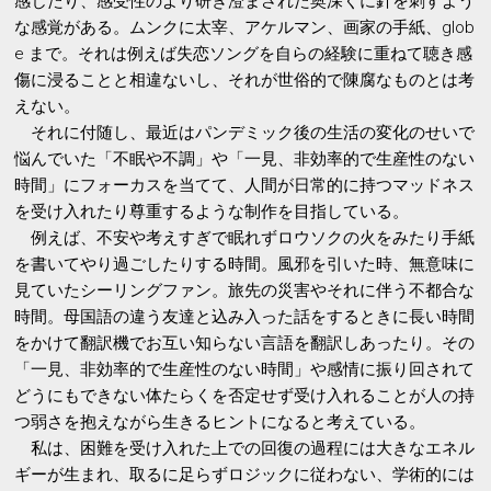
感じたり、感受性のより研ぎ澄まされた奥深くに針を刺すよう
な感覚がある。ムンクに太宰、アケルマン、画家の手紙、glob
e まで。それは例えば失恋ソングを自らの経験に重ねて聴き感
傷に浸ることと相違ないし、それが世俗的で陳腐なものとは考
えない。
それに付随し、最近はパンデミック後の生活の変化のせいで
悩んでいた「不眠や不調」や「一見、非効率的で生産性のない
時間」にフォーカスを当てて、人間が日常的に持つマッドネス
を受け入れたり尊重するような制作を目指している。
例えば、不安や考えすぎで眠れずロウソクの火をみたり手紙
を書いてやり過ごしたりする時間。風邪を引いた時、無意味に
見ていたシーリングファン。旅先の災害やそれに伴う不都合な
時間。母国語の違う友達と込み入った話をするときに長い時間
をかけて翻訳機でお互い知らない言語を翻訳しあったり。その
「一見、非効率的で生産性のない時間」や感情に振り回されて
どうにもできない体たらくを否定せず受け入れることが人の持
つ弱さを抱えながら生きるヒントになると考えている。
私は、困難を受け入れた上での回復の過程には大きなエネル
ギーが生まれ、取るに足らずロジックに従わない、学術的には