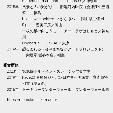
student art marathon blancrass／神奈川
2015年
風景と人の繋がり 旧黒河内医院（会津漆の芸術
祭）／福島
bi chu watabokkee- 木から糸へ -（岡山県主催 AI
R） 遊美工房／岡山
一枚の紙の向こうに アートラボはしもと／神奈
川
Opened β CSLAB／東京
2014年
廻るまわる（会津まちなかアートプロジェクト）
栄螺堂 飯盛本店／福島
受賞歴他
2023年
第36回ホルベイン・スカラシップ奨学生
2019年
Face2019 損保ジャパン日本興亜美術賞 審査員特
別賞（堀元彰）
2016年
トーキョーワンダーウォール ワンダーウォール賞
https://momokotanizaki.com/