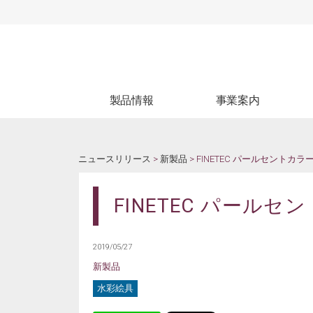
製品情報
事業案内
製品情報
生産受託
ブ
WEBカタログ
試験受託
ニュースリリース
>
新製品
> FINETEC パールセントカ
FINETEC パール
2019/05/27
新製品
水彩絵具