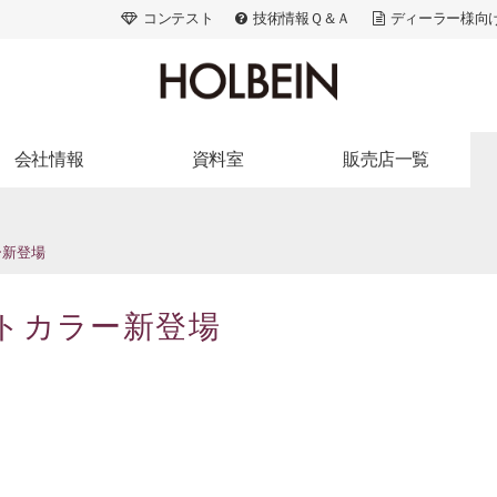
コンテスト
技術情報Ｑ＆Ａ
ディーラー様向
会社情報
資料室
販売店一覧
ランドストーリー
出版活動
北海道・東北
会社概要
広告・メディア
関東
ラー新登場
アクセス
画家たちの美術史
信州・北陸・東海
アートスペース
色材の解剖学
近畿
セントカラー新登場
採用情報
ACRYLART別冊
中国・四国
ACRYLART
九州・沖縄