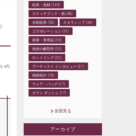
絵具・色材 (140)
スケッチブック・紙 (48)
」
水彩絵具 (35)
スカラシップ (34)
コラボレーション (31)
画筆・筆用品 (26)
色材の解剖学 (25)
ロットリング (22)
高いの
アーティスト インタビュー (21)
画材紹介 (18)
ウェア・バッグ (17)
カラン ダッシュ (17)
全部見る
アーカイブ