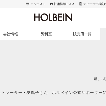
コンテスト
技術情報Ｑ＆Ａ
ディーラー様向
会社情報
資料室
販売店一覧
ランドストーリー
出版活動
北海道・東北
会社概要
広告・メディア
関東
アクセス
画家たちの美術史
信州・北陸・東海
アートスペース
色材の解剖学
近畿
採用情報
ACRYLART別冊
中国・四国
新しい順
ACRYLART
九州・沖縄
ストレーター・友風子さん ホルベイン公式サポーター