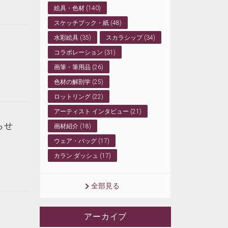
絵具・色材 (140)
スケッチブック・紙 (48)
水彩絵具 (35)
スカラシップ (34)
コラボレーション (31)
画筆・筆用品 (26)
色材の解剖学 (25)
ロットリング (22)
アーティスト インタビュー (21)
らせ
画材紹介 (18)
ウェア・バッグ (17)
カラン ダッシュ (17)
全部見る
アーカイブ