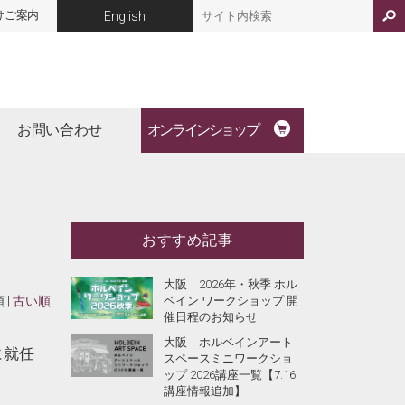
けご案内
English
お問い合わせ
オンラインショップ
おすすめ記事
大阪｜2026年・秋季 ホル
 |
古い順
ベイン ワークショップ 開
催日程のお知らせ
大阪｜ホルベインアート
に就任
スペースミニワークショ
ップ 2026講座一覧【7.16
講座情報追加】