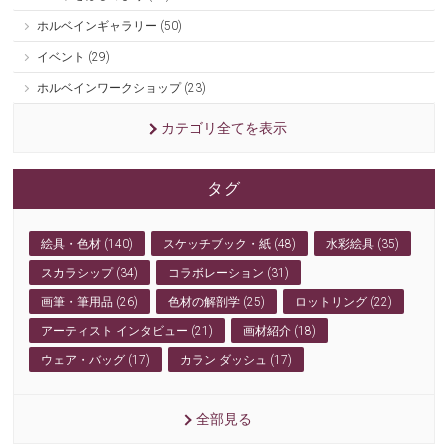
ホルベインギャラリー (50)
イベント (29)
ホルベインワークショップ (23)
カテゴリ全てを表示
タグ
絵具・色材 (140)
スケッチブック・紙 (48)
水彩絵具 (35)
スカラシップ (34)
コラボレーション (31)
画筆・筆用品 (26)
色材の解剖学 (25)
ロットリング (22)
アーティスト インタビュー (21)
画材紹介 (18)
ウェア・バッグ (17)
カラン ダッシュ (17)
全部見る