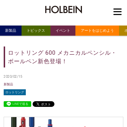
M
新製品
トピックス
イベント
アートをはじめよう
ロットリング 600 メカニカルペンシル・
ボールペン新色登場！
2020/02/15
新製品
ロットリング
LINEで送る