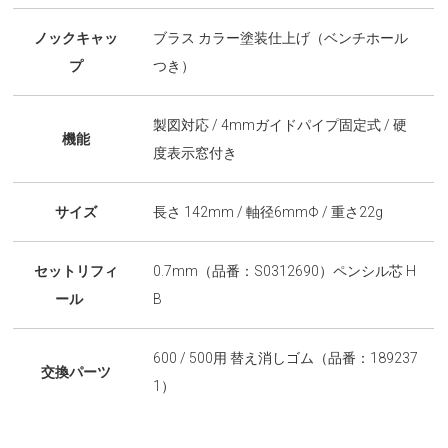
ノックキャッ
ブラス カラー塗装仕上げ（ベンチホール
プ
つき）
製図対応 / 4mmガイドパイプ固定式 / 硬
機能
度表示窓付き
サイズ
長さ 142mm / 軸径6mmΦ / 重さ22g
セットリフィ
0.7mm（品番：S0312690）ペンシル芯 H
ール
B
600 / 500用 替え消しゴム（品番：189237
交換パーツ
1）