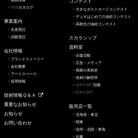
製品情報
コンテスト
WEBカタログ
大きなポストカードコンテスト
デュオはじめての油絵コンテスト
事業案内
高校生の油絵コンテスト
生産受託
試験受託
スカラシップ
資料室
会社情報
出版活動
ブランドストーリー
広告・メディア
会社概要
画家の美術史
アートスペース
色材の解剖学
採用情報
ACRYLART別冊
ACRYLART
技術情報Ｑ＆Ａ
重要なお知らせ
販売店一覧
お知らせ
北海道・東北
関東
お問い合わせ
信州・北陸・東海
近畿