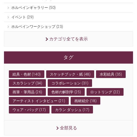
ホルベインギャラリー (50)
イベント (29)
ホルベインワークショップ (23)
カテゴリ全てを表示
タグ
絵具・色材 (140)
スケッチブック・紙 (48)
水彩絵具 (35)
スカラシップ (34)
コラボレーション (31)
画筆・筆用品 (26)
色材の解剖学 (25)
ロットリング (22)
アーティスト インタビュー (21)
画材紹介 (18)
ウェア・バッグ (17)
カラン ダッシュ (17)
全部見る