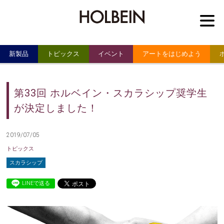
M
新製品
トピックス
イベント
アートをはじめよう
第33回 ホルベイン・スカラシップ奨学生
が決定しました！
2019/07/05
トピックス
スカラシップ
LINEで送る