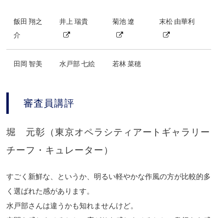
飯田 翔之
井上 瑞貴
菊池 遼
末松 由華利
介
田岡 智美
水戸部 七絵
若林 菜穂
審査員講評
堀 元彰（東京オペラシティアートギャラリー
チーフ・キュレーター）
すごく新鮮な、というか、明るい軽やかな作風の方が比較的多
く選ばれた感があります。
水戸部さんは違うかも知れませんけど。