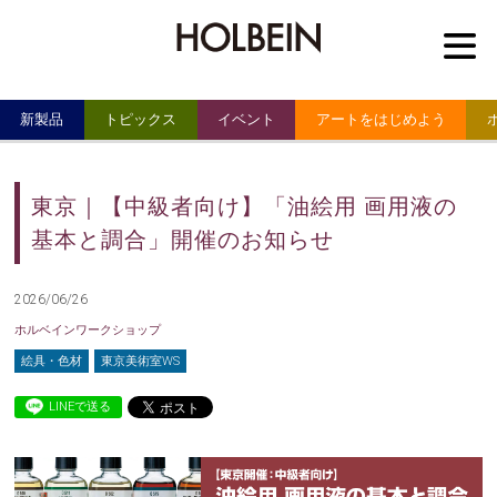
M
新製品
トピックス
イベント
アートをはじめよう
東京｜【中級者向け】「油絵用 画用液の
基本と調合」開催のお知らせ
2026/06/26
ホルベインワークショップ
絵具・色材
東京美術室WS
LINEで送る