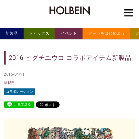
M
新製品
トピックス
イベント
アートをはじめよう
2016 ヒグチユウコ コラボアイテム新製品
2016/04/11
新製品
コラボレーション
LINEで送る