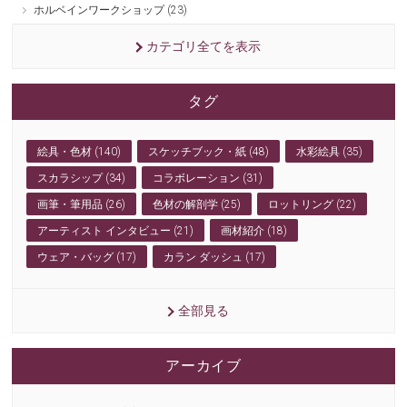
ホルベインワークショップ (23)
カテゴリ全てを表示
タグ
絵具・色材 (140)
スケッチブック・紙 (48)
水彩絵具 (35)
スカラシップ (34)
コラボレーション (31)
画筆・筆用品 (26)
色材の解剖学 (25)
ロットリング (22)
アーティスト インタビュー (21)
画材紹介 (18)
ウェア・バッグ (17)
カラン ダッシュ (17)
全部見る
アーカイブ