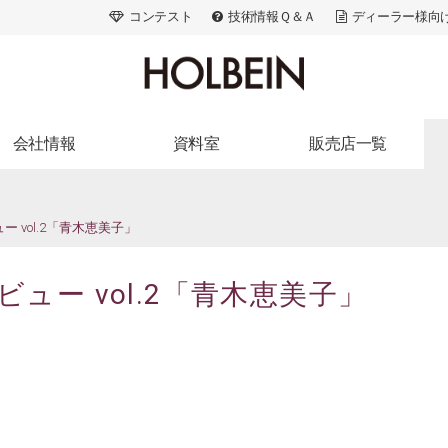
コンテスト
技術情報Ｑ＆Ａ
ディーラー様向
会社情報
資料室
販売店一覧
ランドストーリー
出版活動
北海道・東北
会社概要
広告・メディア
関東
ー vol.2「青木恵美子」
アクセス
画家たちの美術史
信州・北陸・東海
アートスペース
色材の解剖学
近畿
ュー vol.2「青木恵美子」
採用情報
ACRYLART別冊
中国・四国
ACRYLART
九州・沖縄