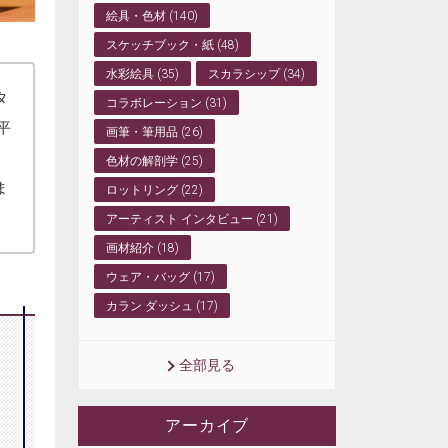
絵具・色材 (140)
スケッチブック・紙 (48)
水彩絵具 (35)
スカラシップ (34)
タ
コラボレーション (31)
平
画筆・筆用品 (26)
色材の解剖学 (25)
ま
ロットリング (22)
アーティスト インタビュー (21)
画材紹介 (18)
ウェア・バッグ (17)
カラン ダッシュ (17)
全部見る
アーカイブ