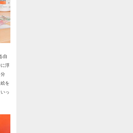
る自
時に浮
自分
、絵を
たいっ