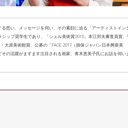
する思い、メッセージを伺い、その素顔に迫る「アーティストイン
ラシップ奨学生であり、「シェル美術賞2010」本江邦夫審査員賞、
賞・大原美術館賞、公募の「FACE 2017（損保ジャパン日本興亜美
どその活躍がますます注目される画家、青木恵美子氏にお話を伺い