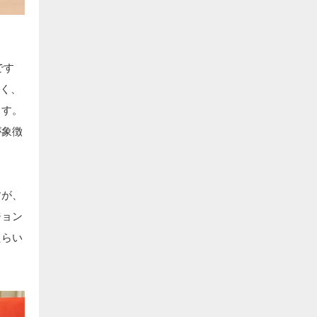
です
なく、
ます。
が象徴
すが、
ジョン
たらい