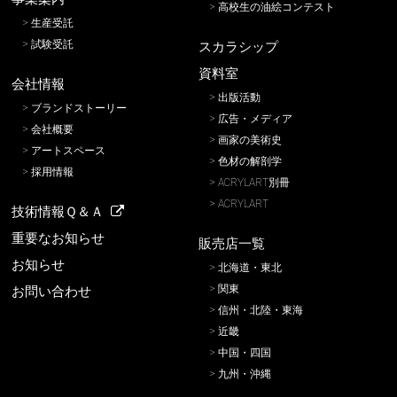
高校生の油絵コンテスト
生産受託
試験受託
スカラシップ
資料室
会社情報
出版活動
ブランドストーリー
広告・メディア
会社概要
画家の美術史
アートスペース
色材の解剖学
採用情報
ACRYLART別冊
ACRYLART
技術情報Ｑ＆Ａ
重要なお知らせ
販売店一覧
お知らせ
北海道・東北
関東
お問い合わせ
信州・北陸・東海
近畿
中国・四国
九州・沖縄