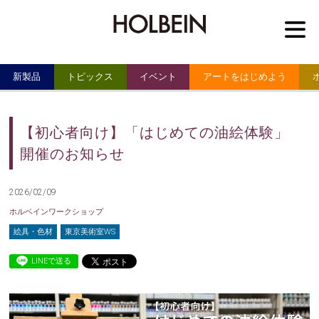
M
新製品
トピックス
イベント
アートをはじめよう
【初心者向け】「はじめての油絵体験」
開催のお知らせ
2026/02/09
ホルベインワークショップ
絵具・色材
東京美術室WS
LINEで送る