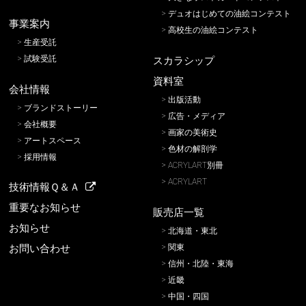
デュオはじめての油絵コンテスト
事業案内
高校生の油絵コンテスト
生産受託
試験受託
スカラシップ
資料室
会社情報
出版活動
ブランドストーリー
広告・メディア
会社概要
画家の美術史
アートスペース
色材の解剖学
採用情報
ACRYLART別冊
ACRYLART
技術情報Ｑ＆Ａ
重要なお知らせ
販売店一覧
お知らせ
北海道・東北
関東
お問い合わせ
信州・北陸・東海
近畿
中国・四国