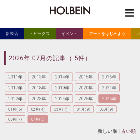
M
新製品
トピックス
イベント
アートをはじめよう
2026年 07月の記事（ 5件）
2011年
2013年
2014年
2015年
2016年
2017年
2018年
2019年
2020年
2021年
2022年
2023年
2024年
2025年
2026年
01月( 6)
02月( 4)
03月( 7)
04月( 9)
05月( 9)
06月( 7)
07月( 5)
新しい順 |
古い順